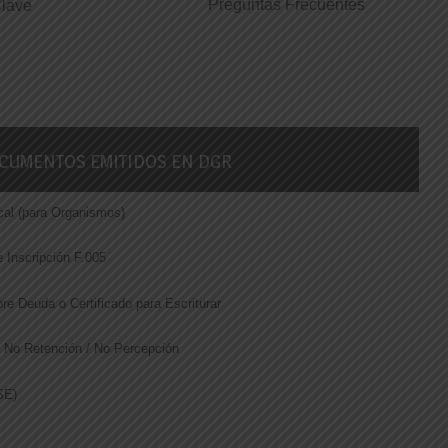
Preguntas Frecuentes
Clave
OCUMENTOS EMITIDOS EN DGR
cal (para Organismos)
 DE
e Inscripción F.005
evos importes de
ibre Deuda o Certificado para Escriturar
 Tasa Retributiva
de No Retención / No Percepción
SE)