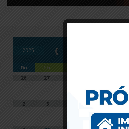
agosto
❰
2025
2026
Do
Lu
Ma
Mi
Ju
26
27
28
29
30
2
3
4
5
6