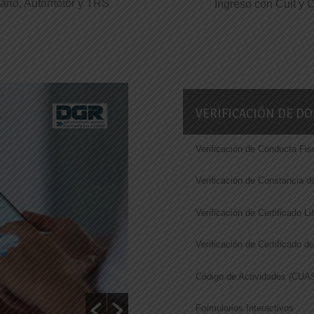
iario, Automotor y TRS
Ingreso con Cuit y 
VERIFICACIÓN DE D
NOTICIAS
Verificación de Conducta Fis
TASAS RETRIBUTIVAS
Verificación de Constancia d
SERVICIOS
La RG N° 6/2026 establece los nu
Verificación de Certificado L
la Ley N° 7.285, correspondiente a
Verificación de Certificado 
de Servicios, vigentes...
Código de Actividades (CUA
Read More
Formularios Interactivos