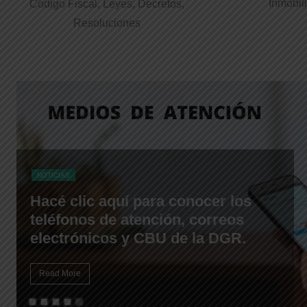
Inmobil
Código Fiscal, Leyes, Decretos,
Resoluciones
NOTICIAS
Hacé clic aquí para conocer los
teléfonos de atención, correos
electrónicos y CBU de la DGR.
Read More