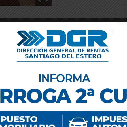
❱
2027
2
Vencimientos
Vi
Sá
31
1
7
8