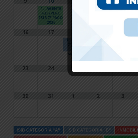
9
10
11
12
13
1.
AGENTE
RET/PERC
ISIB 7° PAGO
2026
16
17
18
19
20
1.
ISIB "A"
7° ANTIC.
2026
See more
23
24
25
26
27
30
31
1
2
3
ISIB CATEGORÍA "A"
ISIB CATEGORÍA "B"
INMOBIL