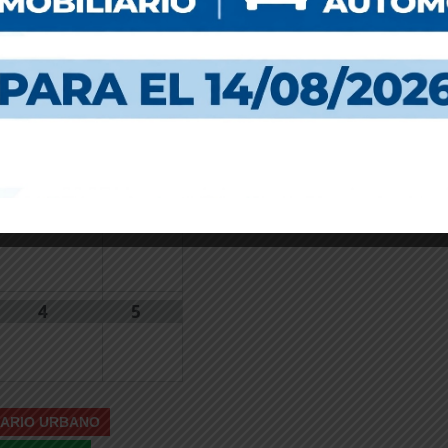
14
15
1.
AUTOMOTOR
2ª CUOTA 2026
See more
21
22
28
29
4
5
IARIO URBANO