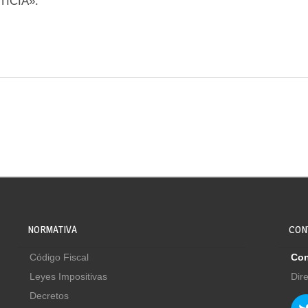
TICIA».
NORMATIVA
CON
Código Fiscal
Con
Leyes Impositivas
Dir
Decretos