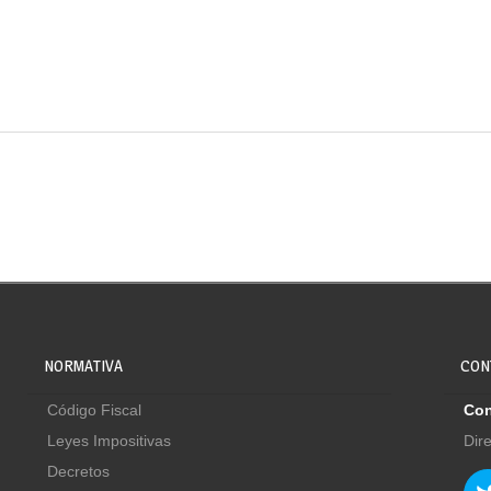
NORMATIVA
CON
Código Fiscal
Con
Leyes Impositivas
Dir
Decretos