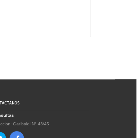
TACTANOS
sultas
eccion: Garibaldi N° 43/45