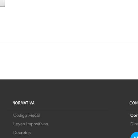
NORMATIVA
CON
Código Fiscal
Con
Leyes Impositivas
Dir
Decretos