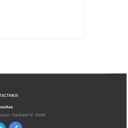
TACTANOS
sultas
eccion: Garibaldi N° 43/45