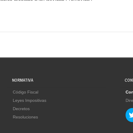
NORMATIVA
CON
Código Fiscal
Con
Leyes Impositivas
Dir
Decretos
Resoluciones