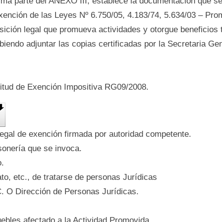
tima parte del ANEXO III, establece la documentación que s
 exención de las Leyes Nº 6.750/05, 4.183/74, 5.634/03 – Prom
osición legal que promueva actividades y otorgue beneficios t
biendo adjuntar las copias certificadas por la Secretaria Ge
citud de Exención Impositiva RG09/2008.
legal de exención firmada por autoridad competente.
sonería que se invoca.
o.
ato, etc., de tratarse de personas Jurídicas
C. O Dirección de Personas Jurídicas.
ebles afectado a la Actividad Promovida .