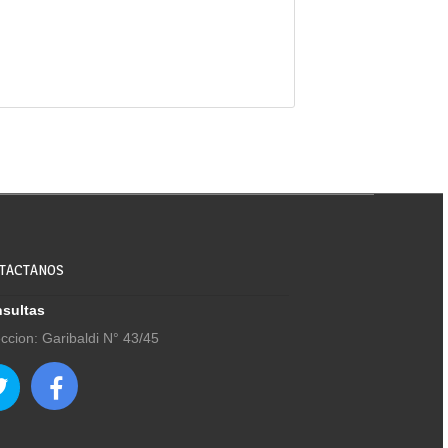
TACTANOS
sultas
eccion: Garibaldi N° 43/45