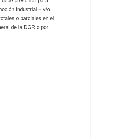
e debe presentar para
oción Industrial – y/o
otales o parciales en el
neral de la DGR o por