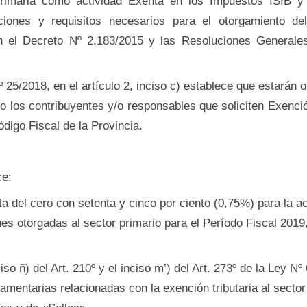
Primaria como actividad Exenta en los Impuestos ISIB y
ciones y requisitos necesarios para el otorgamiento de
en el Decreto Nº 2.183/2015 y las Resoluciones Genera
25/2018, en el artículo 2, inciso c) establece que estarán ob
ico los contribuyentes y/o responsables que soliciten Exenció
ódigo Fiscal de la Provincia.
ce:
ta del cero con setenta y cinco por ciento (0,75%) para la a
es otorgadas al sector primario para el Período Fiscal 2019,
so ñ) del Art. 210º y el inciso m’) del Art. 273º de la Ley N
amentarias relacionadas con la exención tributaria al sector