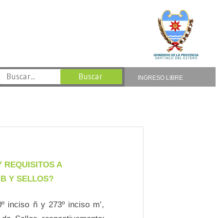
INGRESO LIBRE
 REQUISITOS A
IB Y SELLOS?
º inciso ñ y 273º inciso m’,