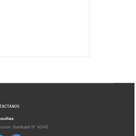
TACTANOS
sultas
eccion: Garibaldi N° 43/45