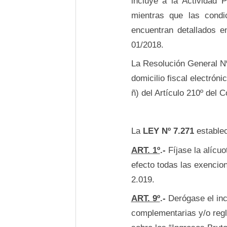
incluye a la Actividad 
mientras que las condi
encuentran detallados 
01/2018.
La Resolución General Nº 
domicilio fiscal electrón
ñ) del Artículo 210º del C
La
LEY Nº 7.271
estable
ART. 1º
.-
Fíjase la alícuo
efecto todas las exencion
2.019.
ART. 9º
.-
Derógase el inci
complementarias y/o regl