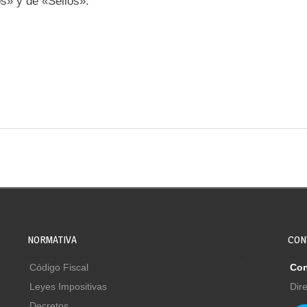
os» y de «Sellos».
NORMATIVA
CON
Código Fiscal
Con
Leyes Impositivas
Dir
Decretos