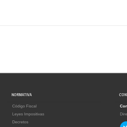
NORMATIVA
CON
Código Fiscal
Con
Leyes Impositivas
Dir
Decretos