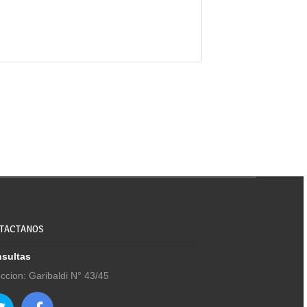
TACTANOS
sultas
eccion: Garibaldi N° 43/45