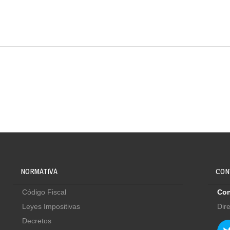
NORMATIVA
CON
Código Fiscal
Con
Leyes Impositivas
Dir
Decretos