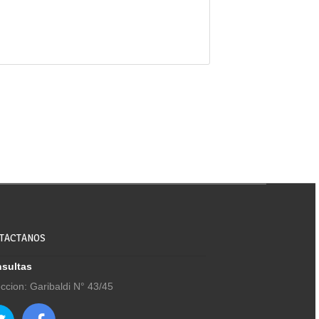
TACTANOS
sultas
eccion: Garibaldi N° 43/45