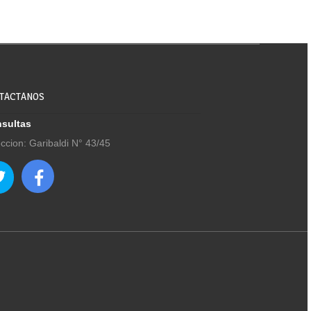
TACTANOS
sultas
eccion: Garibaldi N° 43/45