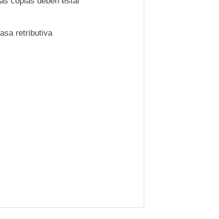
as copias deben estar
asa retributiva