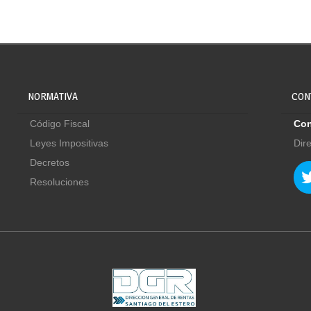
NORMATIVA
CON
Código Fiscal
Con
Leyes Impositivas
Dir
Decretos
Resoluciones