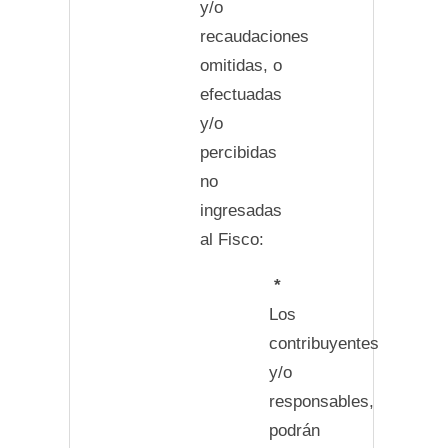
y/o
recaudaciones
omitidas, o
efectuadas
y/o
percibidas
no
ingresadas
al Fisco:
*
Los
contribuyentes
y/o
responsables,
podrán