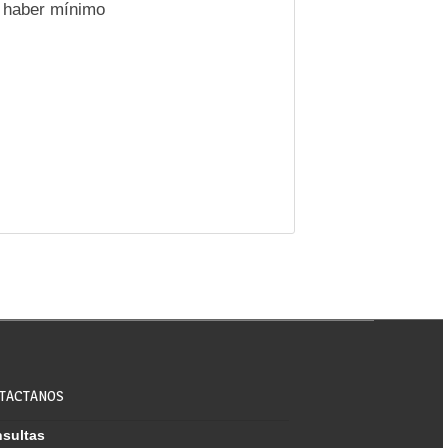
l haber mínimo
TACTANOS
sultas