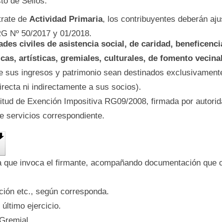
to de Sellos.
trate de
Actividad Primaria
, los contribuyentes deberán ajus
RG Nº 50/2017 y 01/2018.
des civiles de asistencia social, de caridad, beneficenci
ficas, artísticas, gremiales, culturales, de fomento vecina
e sus ingresos y patrimonio sean destinados exclusivamente
irecta ni indirectamente a sus socios).
citud de Exención Impositiva RG09/2008, firmada por autori
de servicios correspondiente.
ía que invoca el firmante, acompañando documentación que 
ción etc., según corresponda.
último ejercicio.
 Gremial.