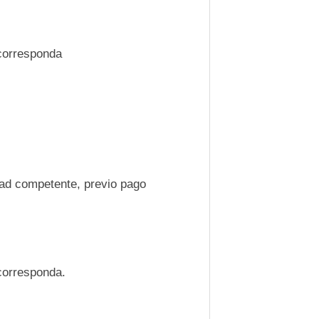
corresponda
dad competente, previo pago
corresponda.