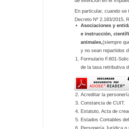
de exención en el Impues
En particular, cuando se 
Decreto Nº 2.183/2015, 
Asociaciones y entida
e instrucción, cientí
animales,
(siempre qu
y no sean repartidos d
Formulario F.601-Soli
de la tasa retributiva 
Acreditar la personer
Constancia de CUIT.
Estatuto, Acta de crea
Estados Contables del 
Personería Jurídica o