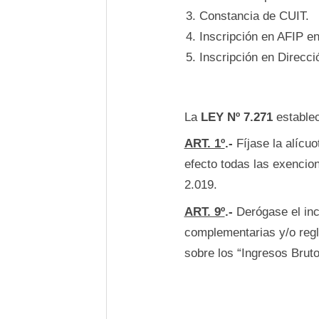
Constancia de CUIT.
Inscripción en AFIP en
Inscripción en Direcc
La
LEY Nº 7.271
estable
ART. 1º
.-
Fíjase la alícuo
efecto todas las exencion
2.019.
ART. 9º
.-
Derógase el inci
complementarias y/o regl
sobre los “Ingresos Brut