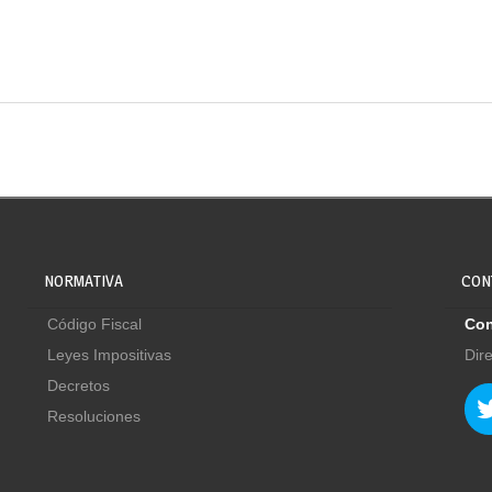
NORMATIVA
CON
Código Fiscal
Con
Leyes Impositivas
Dir
Decretos
Resoluciones