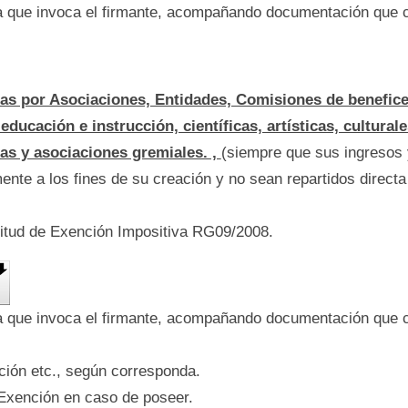
ía que invoca el firmante, acompañando documentación que 
as por Asociaciones, Entidades, Comisiones de beneficen
educación e instrucción, científicas, artísticas, cultural
sas y asociaciones gremiales. ,
(siempre que sus ingresos 
nte a los fines de su creación y no sean repartidos directa
citud de Exención Impositiva RG09/2008.
ía que invoca el firmante, acompañando documentación que 
ción etc., según corresponda.
Exención en caso de poseer.