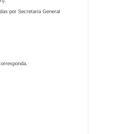
n).
adas por Secretaria General
corresponda.