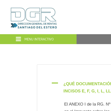
Dirección
General
de
Rentas
Santiago
del
A
¿QUÉ DOCUMENTACIÓN 
INCISOS E, F, G, I, L,
Estero
El ANEXO I de la RG. Nº 