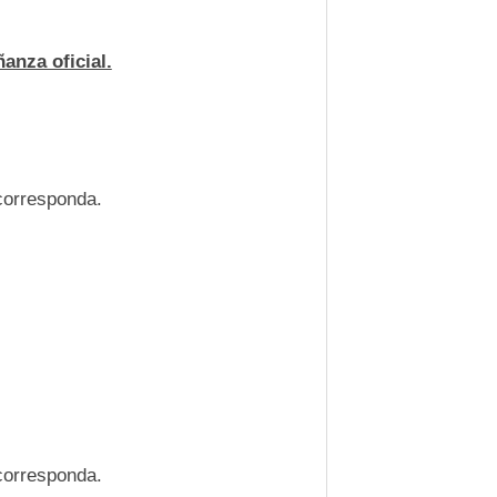
anza oficial.
corresponda.
corresponda.