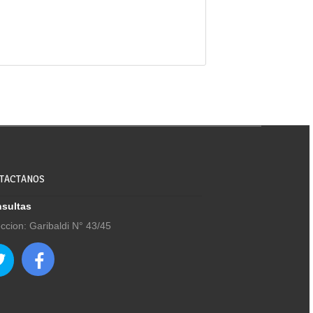
TACTANOS
sultas
eccion: Garibaldi N° 43/45