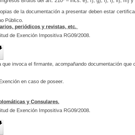
gresos Brutos del art. 210º – incs. e), f), g), i), l), ll), m) y 
copias de la documentación a presentar deben estar certific
o Público.
arios, periódicos y revistas, etc.
citud de Exención Impositiva RG09/2008.
ía que invoca el firmante, acompañando documentación que 
Exención en caso de poseer.
plomáticas y Consulares.
citud de Exención Impositiva RG09/2008.