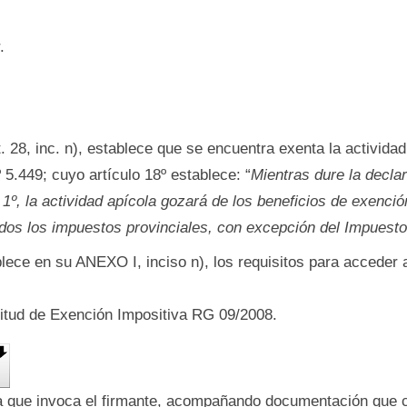
.
. 28, inc. n), establece que se encuentra exenta la activida
 5.449; cuyo artículo 18º establece: “
Mientras dure la declar
o 1º, la actividad apícola gozará de los beneficios de exenció
odos los impuestos provinciales, con excepción del Impuest
ece en su ANEXO I, inciso n), los requisitos para acceder a
citud de Exención Impositiva RG 09/2008.
ía que invoca el firmante, acompañando documentación que 