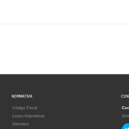
NORMATIVA
CON
Código Fiscal
Con
Leyes Impositivas
Dir
Decretos