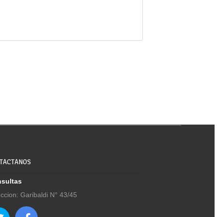
TACTANOS
sultas
eccion: Garibaldi N° 43/45