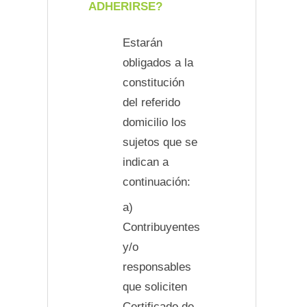
ADHERIRSE?
Estarán
obligados a la
constitución
del referido
domicilio los
sujetos que se
indican a
continuación:
a)
Contribuyentes
y/o
responsables
que soliciten
Certificado de