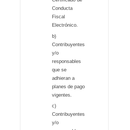
Conducta
Fiscal
Electrónico.
b)
Contribuyentes
y/o
responsables
que se
adhieran a
planes de pago
vigentes.
c)
Contribuyentes
y/o