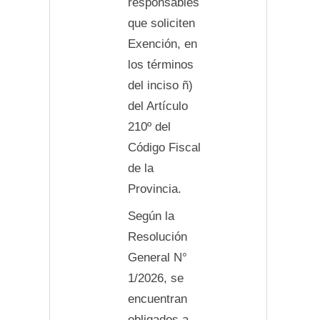
responsables
que soliciten
Exención, en
los términos
del inciso ñ)
del Artículo
210º del
Código Fiscal
de la
Provincia.
Según la
Resolución
General N°
1/2026, se
encuentran
obligados a