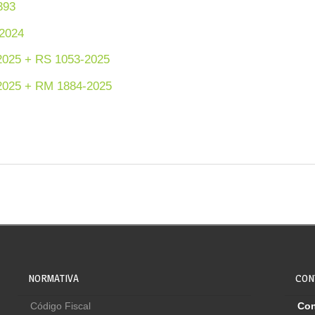
393
2024
25 + RS 1053-2025
25 + RM 1884-2025
NORMATIVA
CON
Código Fiscal
Con