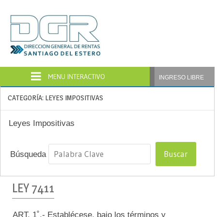
Dirección
General
de
INGRESO LIBRE
Rentas
CATEGORÍA:
LEYES IMPOSITIVAS
Santiago
del
Leyes Impositivas
Estero
Búsqueda
LEY 7411
ART. 1˚.- Establécese, bajo los términos y